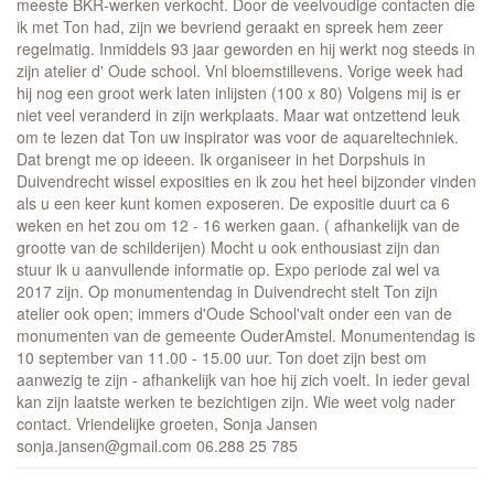
meeste BKR-werken verkocht. Door de veelvoudige contacten die
ik met Ton had, zijn we bevriend geraakt en spreek hem zeer
regelmatig. Inmiddels 93 jaar geworden en hij werkt nog steeds in
zijn atelier d' Oude school. Vnl bloemstillevens. Vorige week had
hij nog een groot werk laten inlijsten (100 x 80) Volgens mij is er
niet veel veranderd in zijn werkplaats. Maar wat ontzettend leuk
om te lezen dat Ton uw inspirator was voor de aquareltechniek.
Dat brengt me op ideeen. Ik organiseer in het Dorpshuis in
Duivendrecht wissel exposities en ik zou het heel bijzonder vinden
als u een keer kunt komen exposeren. De expositie duurt ca 6
weken en het zou om 12 - 16 werken gaan. ( afhankelijk van de
grootte van de schilderijen) Mocht u ook enthousiast zijn dan
stuur ik u aanvullende informatie op. Expo periode zal wel va
2017 zijn. Op monumentendag in Duivendrecht stelt Ton zijn
atelier ook open; immers d'Oude School'valt onder een van de
monumenten van de gemeente OuderAmstel. Monumentendag is
10 september van 11.00 - 15.00 uur. Ton doet zijn best om
aanwezig te zijn - afhankelijk van hoe hij zich voelt. In ieder geval
kan zijn laatste werken te bezichtigen zijn. Wie weet volg nader
contact. Vriendelijke groeten, Sonja Jansen
sonja.jansen@gmail.com 06.288 25 785