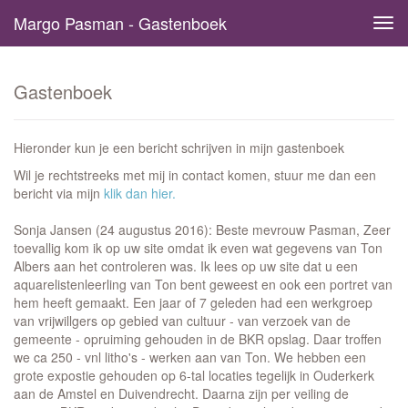
Margo Pasman - Gastenboek
Tog
navi
Gastenboek
Hieronder kun je een bericht schrijven in mijn gastenboek
Wil je rechtstreeks met mij in contact komen, stuur me dan een
bericht via mijn
klik dan hier.
Sonja Jansen (24 augustus 2016): Beste mevrouw Pasman, Zeer
toevallig kom ik op uw site omdat ik even wat gegevens van Ton
Albers aan het controleren was. Ik lees op uw site dat u een
aquarelistenleerling van Ton bent geweest en ook een portret van
hem heeft gemaakt. Een jaar of 7 geleden had een werkgroep
van vrijwillgers op gebied van cultuur - van verzoek van de
gemeente - opruiming gehouden in de BKR opslag. Daar troffen
we ca 250 - vnl litho's - werken aan van Ton. We hebben een
grote expostie gehouden op 6-tal locaties tegelijk in Ouderkerk
aan de Amstel en Duivendrecht. Daarna zijn per veiling de